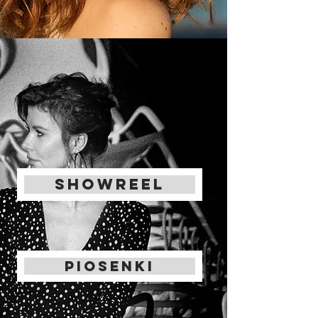
showreel
Piosenki