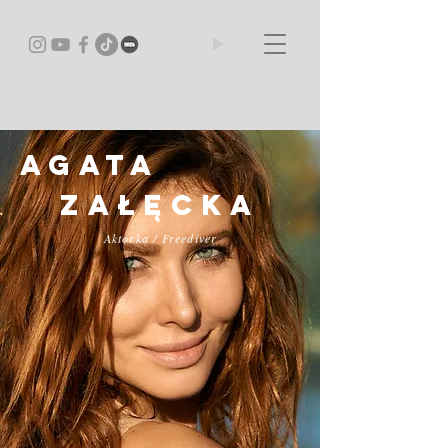
AGATA
Załęcka
Aktorka / Freediver